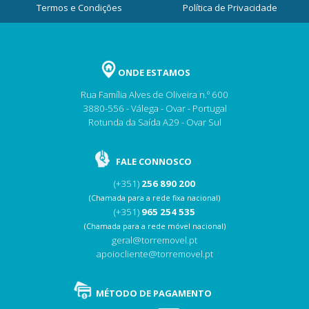
Termos e Condições
Política de Privacidade
ONDE ESTAMOS
Rua Família Alves de Oliveira n.º 600
3880-556 - Válega - Ovar - Portugal
Rotunda da Saída A29 - Ovar Sul
FALE CONNOSCO
(+351)
256 890 200
(Chamada para a rede fixa nacional)
(+351)
965 254 535
(Chamada para a rede móvel nacional)
geral@torremovel.pt
apoiocliente@torremovel.pt
MÉTODO DE PAGAMENTO