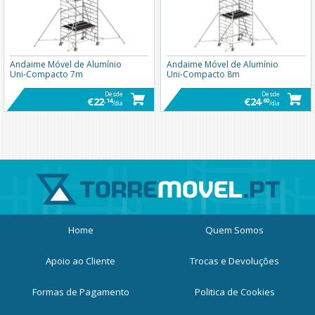
Andaime Móvel de Alumínio
Andaime Móvel de Alumínio
Uni-Compacto 7m
Uni-Compacto 8m
Desde
Desde
€22
€24
,14
,60
/dia
/dia
Home
Quem Somos
Apoio ao Cliente
Trocas e Devoluções
Formas de Pagamento
Politica de Cookies