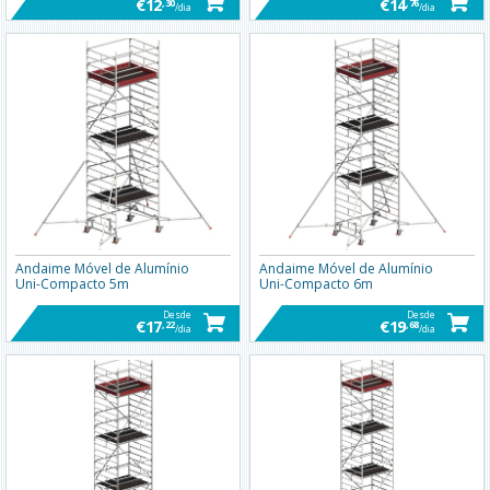
€12
€14
,30
,76
/dia
/dia
Andaime Móvel de Alumínio
Andaime Móvel de Alumínio
Uni-Compacto 5m
Uni-Compacto 6m
Desde
Desde
€17
€19
,22
,68
/dia
/dia